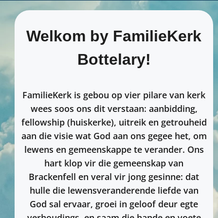
Welkom by FamilieKerk
Bottelary!
FamilieKerk is gebou op vier pilare van kerk
wees soos ons dit verstaan: aanbidding,
fellowship (huiskerke), uitreik en getrouheid
aan die visie wat God aan ons gegee het, om
lewens en gemeenskappe te verander. Ons
hart klop vir die gemeenskap van
Brackenfell en veral vir jong gesinne: dat
hulle die lewensveranderende liefde van
God sal ervaar, groei in geloof deur egte
verhoudings, en saam die hande en voete